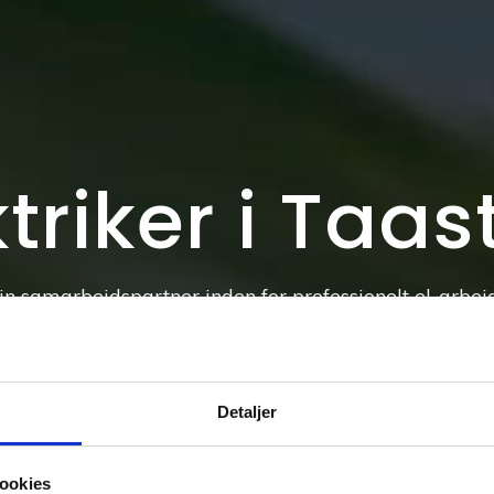
ktriker i Taas
in samarbejdspartner inden for professionelt el-arbej
Kontakt os
21 90 99 60
Detaljer
ookies