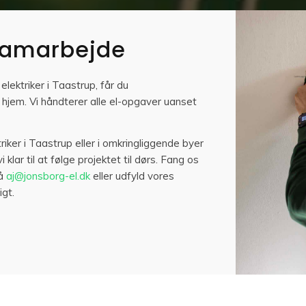
 samarbejde
lektriker i Taastrup, får du
t hjem. Vi håndterer alle el-opgaver uanset
iker i Taastrup eller i omkringliggende byer
vi klar til at følge projektet til dørs. Fang os
på
aj@jonsborg-el.dk
eller udfyld vores
igt.