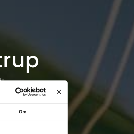
trup
de
Om