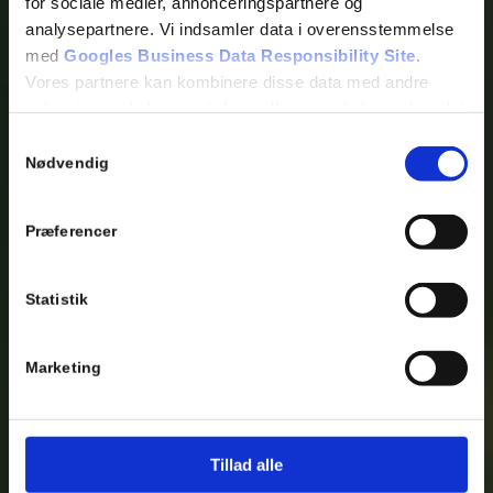
for sociale medier, annonceringspartnere og
analysepartnere. Vi indsamler data i overensstemmelse
med
Googles Business Data Responsibility Site
.
Vores partnere kan kombinere disse data med andre
oplysninger, du har givet dem, eller som de har indsamlet
fra din brug af deres tjenester.
Samtykkevalg
Nødvendig
Se Cookie & Privatlivspolitik
her
Præferencer
Statistik
Marketing
Tillad alle