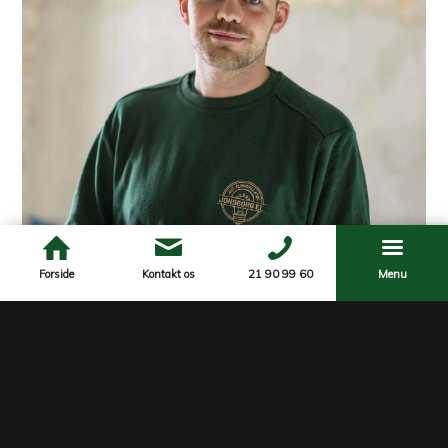
Forside
Kontakt os
21 90 99 60
Menu
Hvorfor vælge
professionel el-
renovering til dit
badeværelse?